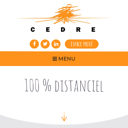
Espace privé
MENU
100 % distanciel