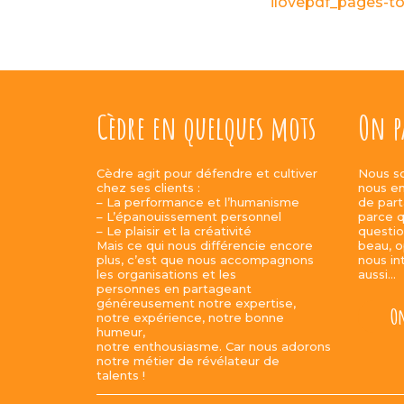
ilovepdf_pages-to-
Cèdre en quelques mots
On p
Cèdre agit pour défendre et cultiver
Nous s
chez ses clients :
nous en
– La performance et l’humanisme
de part
– L’épanouissement personnel
parce q
– Le plaisir et la créativité
questio
Mais ce qui nous différencie encore
beau, o
plus, c’est que nous accompagnons
nous in
les organisations et les
aussi…
personnes en partageant
généreusement notre expertise,
On
notre expérience, notre bonne
humeur,
notre enthousiasme. Car nous adorons
notre métier de révélateur de
talents !