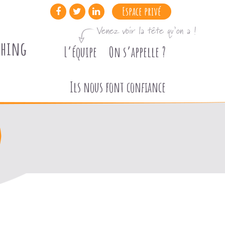
Espace privé
Venez voir la tête qu’on a !
ching
L’équipe
On s’appelle ?
Ils nous font confiance
)