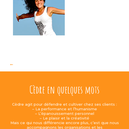
Cèdre en quelques mots
Cèdre agit pour défendre et cultiver chez ses clients :
– La performance et l’humanisme
– L’épanouissement personnel
– Le plaisir et la créativité
Mais ce qui nous différencie encore plus, c’est que nous
accompagnons les organisations et les