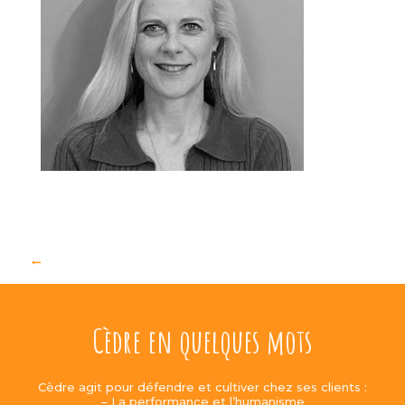
Cèdre en quelques mots
Cèdre agit pour défendre et cultiver chez ses clients :
– La performance et l’humanisme