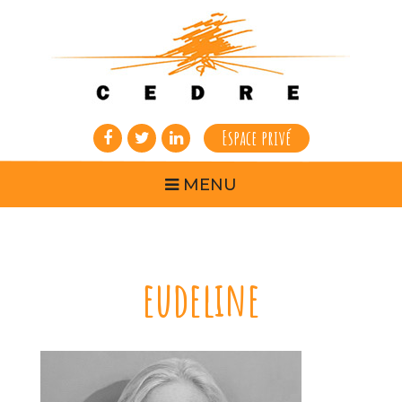
Espace privé
MENU
eudeline